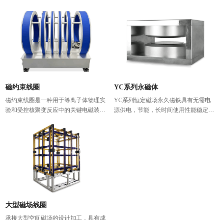
稳定性、高线性和精确度，全数字化等
能级跃迁，用于研究自由基、过渡金属
特性，与霍尔效应原理或磁电阻效应原
离子等顺磁性物质的电子结构、浓度及
理的磁场测量仪器相比，它是测量弱磁
动力学性质，广泛应用于化学、材料和
场最好的选择具有数字与模拟信号输
生物医学领域。
出，独特的CAN总线网络接口适合多
阵列磁场测试广泛应用与科研，军工，
航天等部门。
磁约束线圈
YC系列永磁体
磁约束线圈是一种用于等离子体物理实
YC系列恒定磁场永久磁铁具有无需电
验和受控核聚变反应中的关键电磁装
源供电，节能，长时间使用性能稳定，
置，通过精确设计的磁场对高温等离子
体积小，重量轻等特性。固定的气隙使
体进行约束和控制。我们的磁约束线圈
之拥有良好的刚性，能够在两个磁极间
采用高导电性材料制成，能够产生强大
产生稳定、均匀的磁场。可长期保持其
且均匀的磁场，确保等离子体的稳定性
优异的磁性能，广泛应用于各种磁性研
和受控性。
究、磁化应用的领域。
大型磁场线圈
承接大型空间磁场的设计加工，具有成