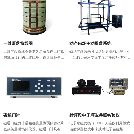
发射特性及材料表面物理性质。
三维屏蔽筒线圈
动态磁场主动屏蔽系统
三维屏蔽筒线圈是专为屏蔽筒内三维低
磁场屏蔽效果可以达到更高的水平（小
弱磁场设计的三维线圈；设计目标是用
于1nT)，采用交流电流产生磁场使它具
小型线圈，实现最大均匀区，尽量减小
有更高的直流，交流磁场屏蔽效能，更
屏蔽筒内占用空间； 屏蔽筒内三维线
准确的轨迹寻迹功能，更大的量程范
圈，是由一组四线圈和两组鞍形线圈组
围，更高的响应速度，，能够达到在
成，其中轴向为四线圈结构，径向为两
（0-100000nT)磁场的范围内，三分量
组马鞍形线圈，形成一组三维线圈，并
X,Y,Z的磁场产生可以精确到1nT，调节
可附加一阶梯度、二阶梯度组合线圈。
步进也可精确到1nT，使科研,军工,医疗
等众多领域的产品制作和实验极具意
义，已被广泛应用。
磁通门计
射频段电子顺磁共振实验仪
磁通门磁力计是精确测量微弱的静态和
电子顺磁共振（EPR）实验仪利用微波
低频矢量磁场的仪器。磁通门计具有高
辐射探测物质中未成对电子在磁场下的