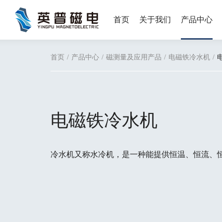
首页
关于我们
产品中心
磁场作用下低共熔溶剂内
原位横向磁场辅助电弧定向能量沉积316L不锈钢成效显著
首页
/
产品中心
/
磁测量及应用产品
/
电磁铁冷水机
/
电磁铁冷水机
冷水机又称水冷机，是一种能提供恒温、恒流、