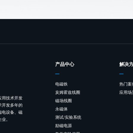
产品中心
解决
电磁铁
热门案
亥姆霍兹线圈
应用场
应用技术开发
磁场线圈
术开发多年的
永磁体
磁电设备、磁
测试/实验系统
企业。
励磁电源