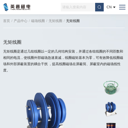
CN
首页
/
产品中心
/
磁场线圈
/
无矩线圈
/
无矩线圈
无矩线圈
无矩线圈是通过几组线圈以一定的几何结构安装，并通过各组线圈的不同匝数和
相同的电流，使线圈外部磁场急速衰减，线圈磁矩基本为零，可有效降低线圈磁
场和外部屏蔽装置的耦合干扰 ，提高线圈磁场在屏蔽筒、屏蔽室内的磁场线性
度。